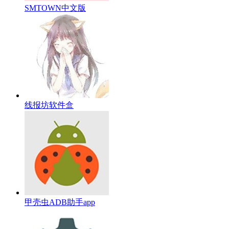
SMTOWN中文版
线报坊软件盒
甲壳虫ADB助手app