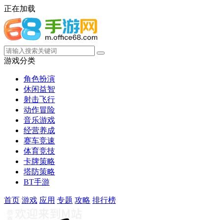
正在加载
游戏分类
角色扮演
休闲益智
射击飞行
动作冒险
音乐游戏
经营养成
赛车竞速
体育竞技
卡牌策略
塔防策略
BT手游
首页
游戏
应用
专题
攻略
排行榜