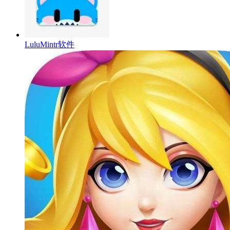
LuluMintr软件