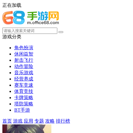
正在加载
游戏分类
角色扮演
休闲益智
射击飞行
动作冒险
音乐游戏
经营养成
赛车竞速
体育竞技
卡牌策略
塔防策略
BT手游
首页
游戏
应用
专题
攻略
排行榜