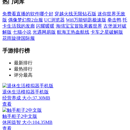
热门词库
免费看直播的软件哪个好
穿越火线无限钻石版
迷你世界无敌
版
偶像梦幻祭2台服
UC浏览器
Wifi万能钥匙极速版
拳击鸭
托
卡生活我的发廊
闪耀暖暖
海绵宝宝冒险果酱世界
古堡派对破
解版
七猫小说
光遇网易版
航海王热血航线
卡车之星破解版
花雨旋律国际服
手游排行榜
最新排行
最热排行
评分最高
退休生活模拟器手机版
经营养成
大小:37.30MB
查看
触手柜子2中文版
休闲益智
大小:104.35MB
查看