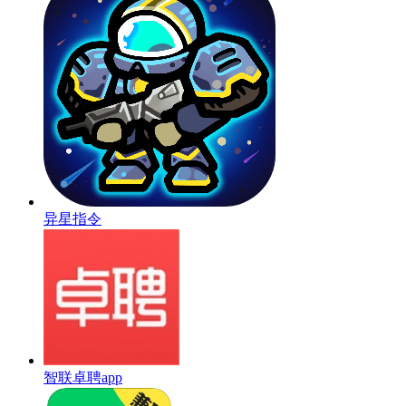
异星指令
智联卓聘app