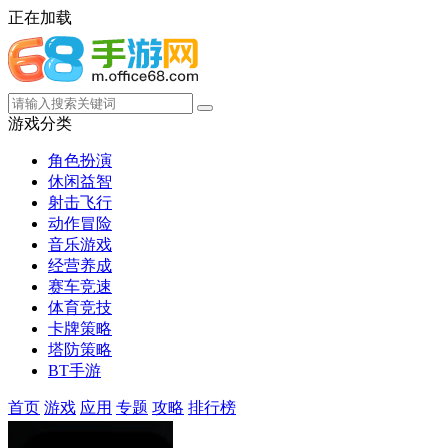
正在加载
游戏分类
角色扮演
休闲益智
射击飞行
动作冒险
音乐游戏
经营养成
赛车竞速
体育竞技
卡牌策略
塔防策略
BT手游
首页
游戏
应用
专题
攻略
排行榜