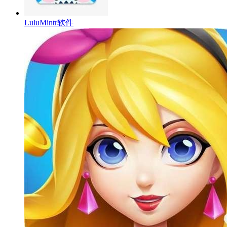
LuluMintr软件