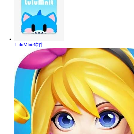
LuluMintr软件