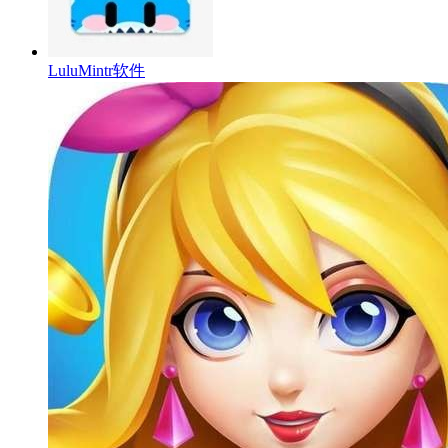
LuluMintr软件