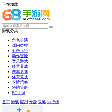
正在加载
游戏分类
角色扮演
休闲益智
射击飞行
动作冒险
音乐游戏
经营养成
赛车竞速
体育竞技
卡牌策略
塔防策略
BT手游
首页
游戏
应用
专题
攻略
排行榜