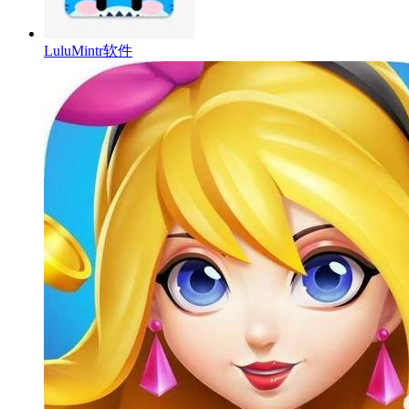
LuluMintr软件