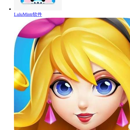
LuluMintr软件