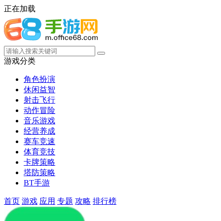
正在加载
游戏分类
角色扮演
休闲益智
射击飞行
动作冒险
音乐游戏
经营养成
赛车竞速
体育竞技
卡牌策略
塔防策略
BT手游
首页
游戏
应用
专题
攻略
排行榜