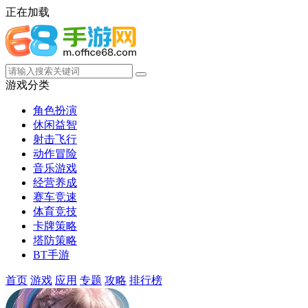
正在加载
游戏分类
角色扮演
休闲益智
射击飞行
动作冒险
音乐游戏
经营养成
赛车竞速
体育竞技
卡牌策略
塔防策略
BT手游
首页
游戏
应用
专题
攻略
排行榜