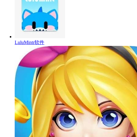
LuluMintr软件