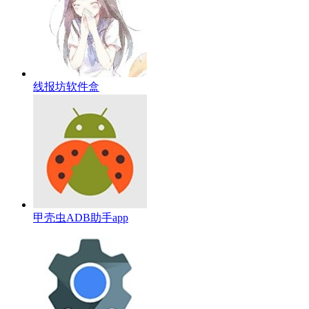
线报坊软件盒
甲壳虫ADB助手app