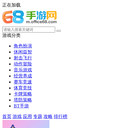
正在加载
游戏分类
角色扮演
休闲益智
射击飞行
动作冒险
音乐游戏
经营养成
赛车竞速
体育竞技
卡牌策略
塔防策略
BT手游
首页
游戏
应用
专题
攻略
排行榜