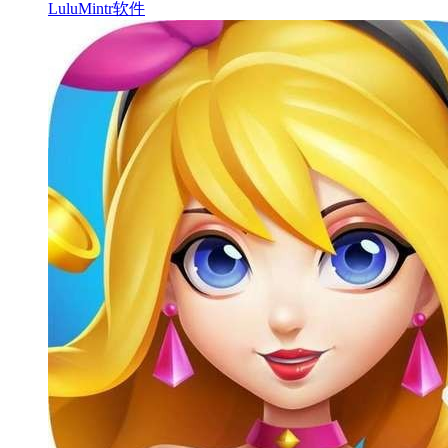
LuluMintr软件