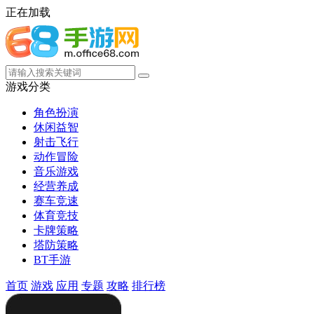
正在加载
游戏分类
角色扮演
休闲益智
射击飞行
动作冒险
音乐游戏
经营养成
赛车竞速
体育竞技
卡牌策略
塔防策略
BT手游
首页
游戏
应用
专题
攻略
排行榜