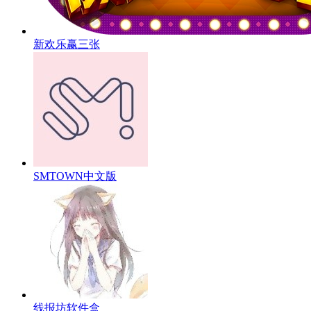
新欢乐赢三张
SMTOWN中文版
线报坊软件盒