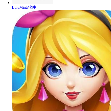
LuluMintr软件