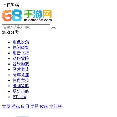
正在加载
游戏分类
角色扮演
休闲益智
射击飞行
动作冒险
音乐游戏
经营养成
赛车竞速
体育竞技
卡牌策略
塔防策略
BT手游
首页
游戏
应用
专题
攻略
排行榜