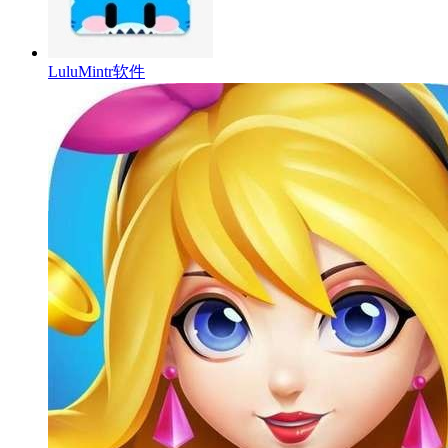
LuluMintr软件