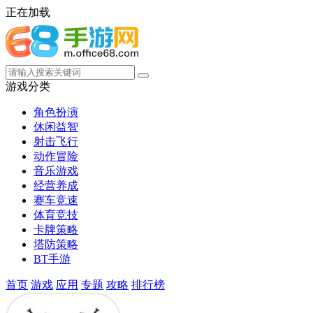
正在加载
游戏分类
角色扮演
休闲益智
射击飞行
动作冒险
音乐游戏
经营养成
赛车竞速
体育竞技
卡牌策略
塔防策略
BT手游
首页
游戏
应用
专题
攻略
排行榜