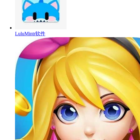
LuluMintr软件