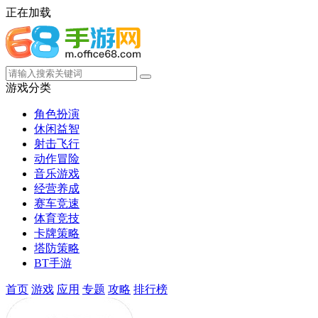
正在加载
游戏分类
角色扮演
休闲益智
射击飞行
动作冒险
音乐游戏
经营养成
赛车竞速
体育竞技
卡牌策略
塔防策略
BT手游
首页
游戏
应用
专题
攻略
排行榜