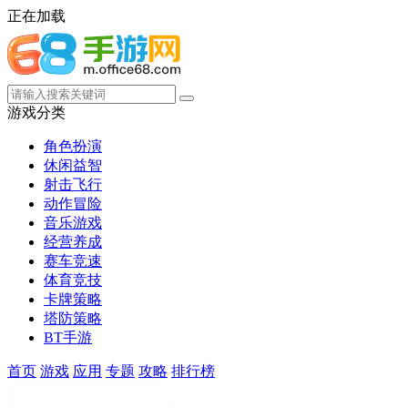
正在加载
游戏分类
角色扮演
休闲益智
射击飞行
动作冒险
音乐游戏
经营养成
赛车竞速
体育竞技
卡牌策略
塔防策略
BT手游
首页
游戏
应用
专题
攻略
排行榜