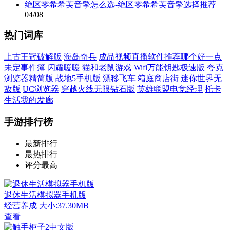
绝区零希希芙音擎怎么选-绝区零希希芙音擎选择推荐
04/08
热门词库
上古王冠破解版
海岛奇兵
成品视频直播软件推荐哪个好一点
未定事件簿
闪耀暖暖
猫和老鼠游戏
Wifi万能钥匙极速版
夸克
浏览器精简版
战地5手机版
漂移飞车
箱庭商店街
迷你世界无
敌版
UC浏览器
穿越火线无限钻石版
英雄联盟电竞经理
托卡
生活我的发廊
手游排行榜
最新排行
最热排行
评分最高
退休生活模拟器手机版
经营养成
大小:37.30MB
查看