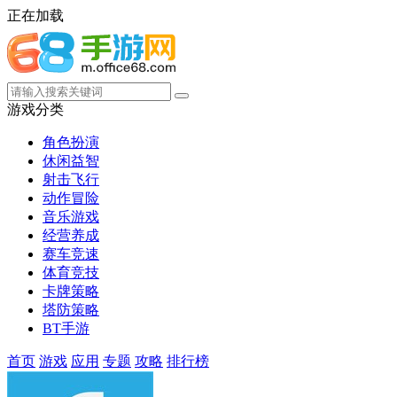
正在加载
游戏分类
角色扮演
休闲益智
射击飞行
动作冒险
音乐游戏
经营养成
赛车竞速
体育竞技
卡牌策略
塔防策略
BT手游
首页
游戏
应用
专题
攻略
排行榜