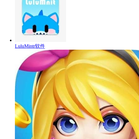
LuluMintr软件