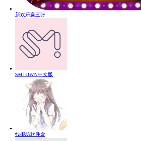
新欢乐赢三张
SMTOWN中文版
线报坊软件盒