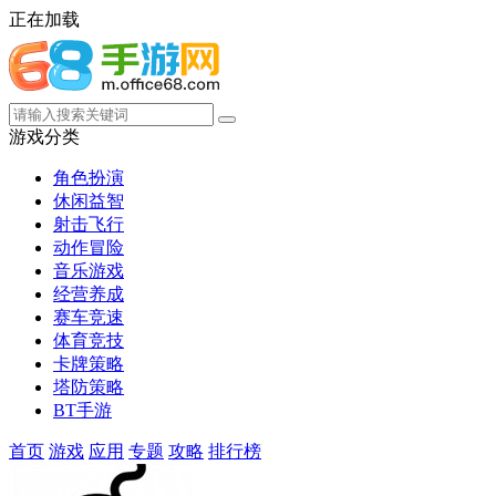
正在加载
游戏分类
角色扮演
休闲益智
射击飞行
动作冒险
音乐游戏
经营养成
赛车竞速
体育竞技
卡牌策略
塔防策略
BT手游
首页
游戏
应用
专题
攻略
排行榜