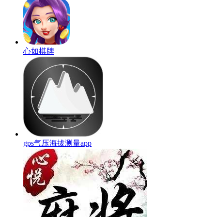
心如棋牌
gps气压海拔测量app