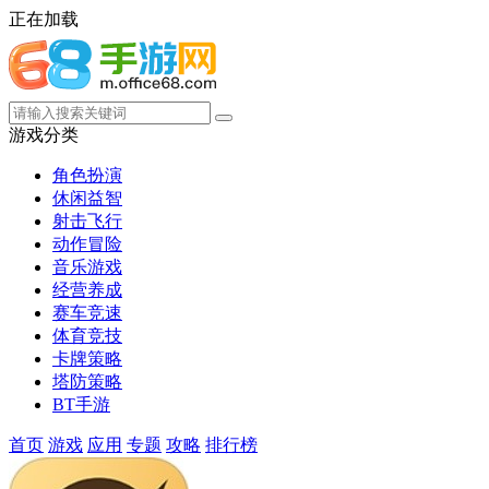
正在加载
游戏分类
角色扮演
休闲益智
射击飞行
动作冒险
音乐游戏
经营养成
赛车竞速
体育竞技
卡牌策略
塔防策略
BT手游
首页
游戏
应用
专题
攻略
排行榜