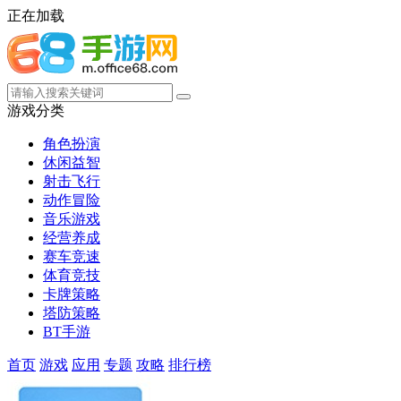
正在加载
游戏分类
角色扮演
休闲益智
射击飞行
动作冒险
音乐游戏
经营养成
赛车竞速
体育竞技
卡牌策略
塔防策略
BT手游
首页
游戏
应用
专题
攻略
排行榜