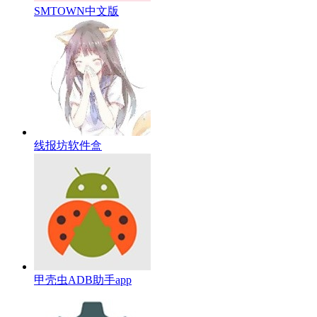
SMTOWN中文版
线报坊软件盒
甲壳虫ADB助手app