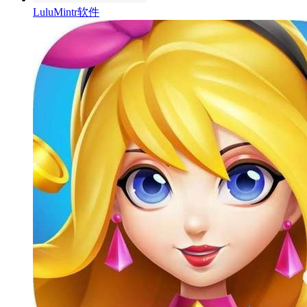
LuluMintr软件