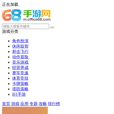
正在加载
游戏分类
角色扮演
休闲益智
射击飞行
动作冒险
音乐游戏
经营养成
赛车竞速
体育竞技
卡牌策略
塔防策略
BT手游
首页
游戏
应用
专题
攻略
排行榜