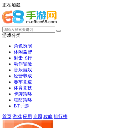
正在加载
游戏分类
角色扮演
休闲益智
射击飞行
动作冒险
音乐游戏
经营养成
赛车竞速
体育竞技
卡牌策略
塔防策略
BT手游
首页
游戏
应用
专题
攻略
排行榜