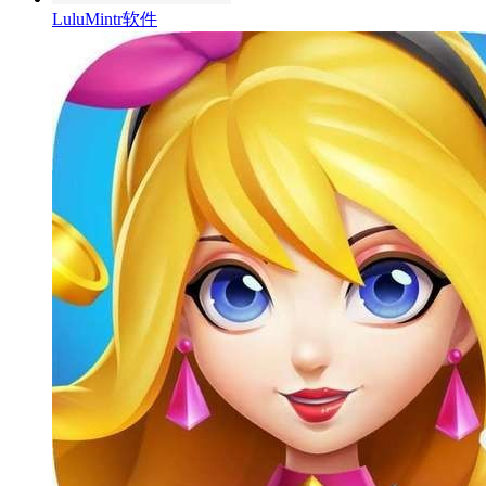
LuluMintr软件