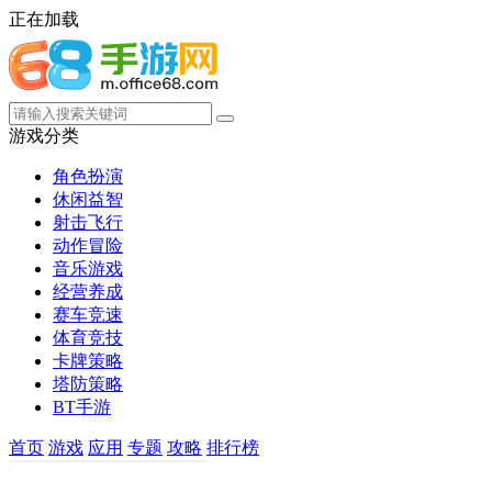
正在加载
游戏分类
角色扮演
休闲益智
射击飞行
动作冒险
音乐游戏
经营养成
赛车竞速
体育竞技
卡牌策略
塔防策略
BT手游
首页
游戏
应用
专题
攻略
排行榜