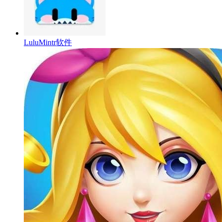
LuluMintr软件