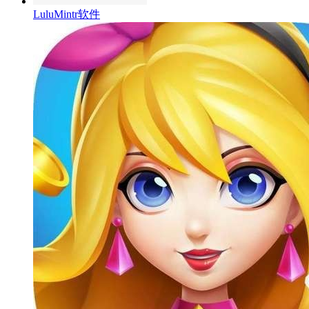
LuluMintr软件