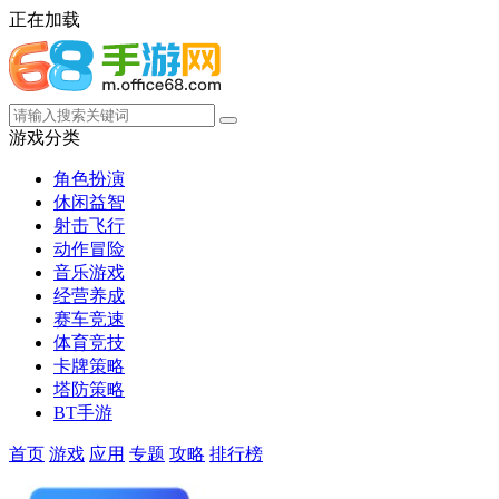
正在加载
游戏分类
角色扮演
休闲益智
射击飞行
动作冒险
音乐游戏
经营养成
赛车竞速
体育竞技
卡牌策略
塔防策略
BT手游
首页
游戏
应用
专题
攻略
排行榜