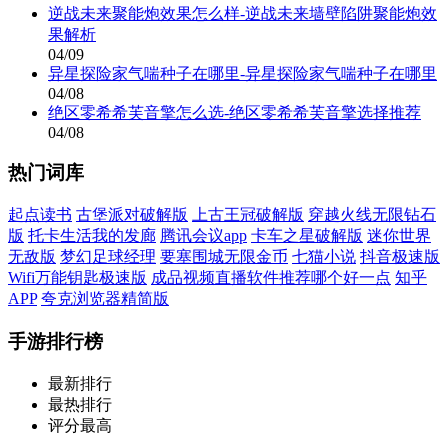
逆战未来聚能炮效果怎么样-逆战未来墙壁陷阱聚能炮效
果解析
04/09
异星探险家气喘种子在哪里-异星探险家气喘种子在哪里
04/08
绝区零希希芙音擎怎么选-绝区零希希芙音擎选择推荐
04/08
热门词库
起点读书
古堡派对破解版
上古王冠破解版
穿越火线无限钻石
版
托卡生活我的发廊
腾讯会议app
卡车之星破解版
迷你世界
无敌版
梦幻足球经理
要塞围城无限金币
七猫小说
抖音极速版
Wifi万能钥匙极速版
成品视频直播软件推荐哪个好一点
知乎
APP
夸克浏览器精简版
手游排行榜
最新排行
最热排行
评分最高