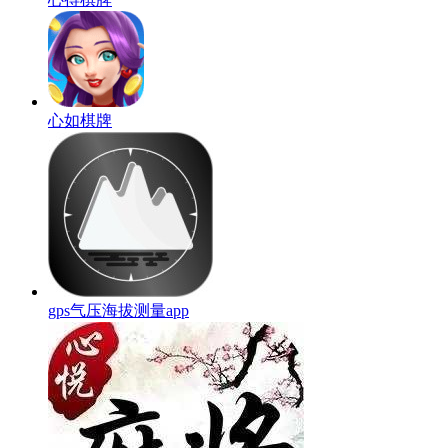
心如棋牌
gps气压海拔测量app