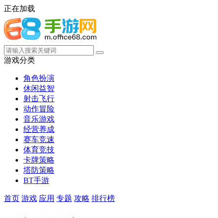
正在加载
游戏分类
角色扮演
休闲益智
射击飞行
动作冒险
音乐游戏
经营养成
赛车竞速
体育竞技
卡牌策略
塔防策略
BT手游
首页
游戏
应用
专题
攻略
排行榜