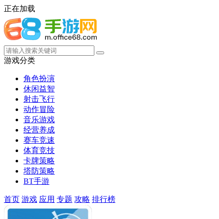
正在加载
游戏分类
角色扮演
休闲益智
射击飞行
动作冒险
音乐游戏
经营养成
赛车竞速
体育竞技
卡牌策略
塔防策略
BT手游
首页
游戏
应用
专题
攻略
排行榜