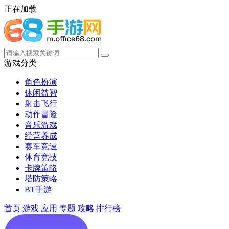
正在加载
游戏分类
角色扮演
休闲益智
射击飞行
动作冒险
音乐游戏
经营养成
赛车竞速
体育竞技
卡牌策略
塔防策略
BT手游
首页
游戏
应用
专题
攻略
排行榜