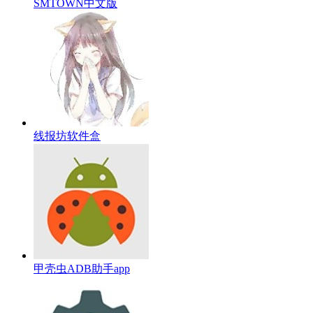
SMTOWN中文版
线报坊软件盒
甲壳虫ADB助手app