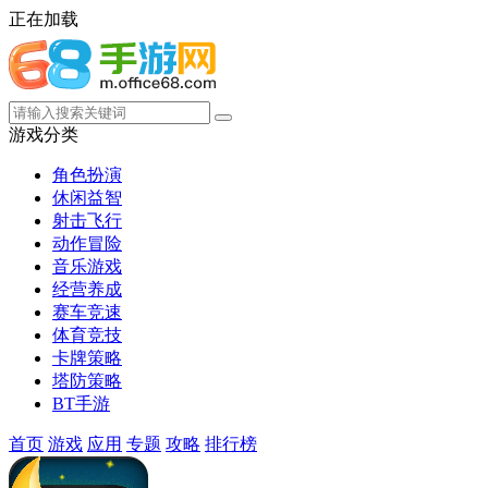
正在加载
游戏分类
角色扮演
休闲益智
射击飞行
动作冒险
音乐游戏
经营养成
赛车竞速
体育竞技
卡牌策略
塔防策略
BT手游
首页
游戏
应用
专题
攻略
排行榜