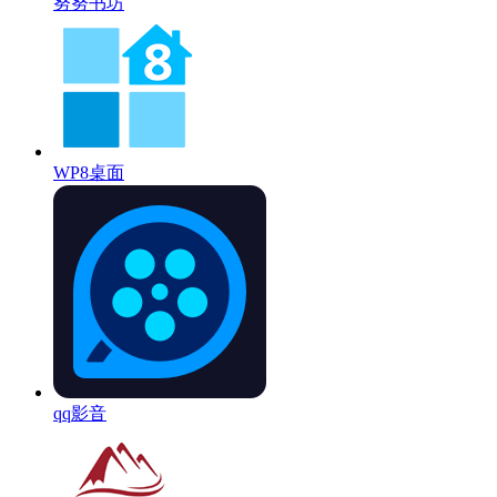
努努书坊
WP8桌面
qq影音