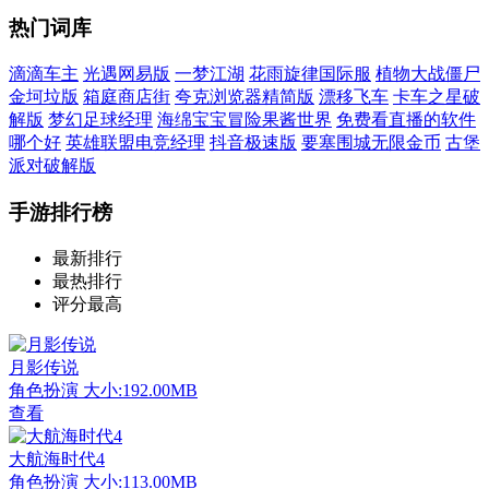
热门词库
滴滴车主
光遇网易版
一梦江湖
花雨旋律国际服
植物大战僵尸
金坷垃版
箱庭商店街
夸克浏览器精简版
漂移飞车
卡车之星破
解版
梦幻足球经理
海绵宝宝冒险果酱世界
免费看直播的软件
哪个好
英雄联盟电竞经理
抖音极速版
要塞围城无限金币
古堡
派对破解版
手游排行榜
最新排行
最热排行
评分最高
月影传说
角色扮演
大小:192.00MB
查看
大航海时代4
角色扮演
大小:113.00MB