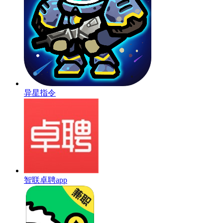
异星指令
智联卓聘app