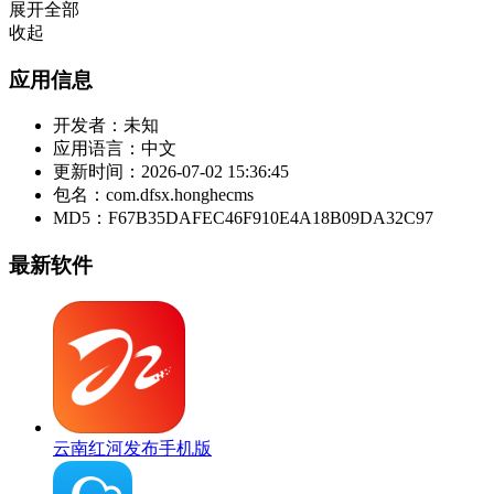
展开全部
收起
应用信息
开发者：
未知
应用语言：
中文
更新时间：
2026-07-02 15:36:45
包名：
com.dfsx.honghecms
MD5：
F67B35DAFEC46F910E4A18B09DA32C97
最新软件
云南红河发布手机版