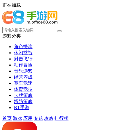
正在加载
游戏分类
角色扮演
休闲益智
射击飞行
动作冒险
音乐游戏
经营养成
赛车竞速
体育竞技
卡牌策略
塔防策略
BT手游
首页
游戏
应用
专题
攻略
排行榜