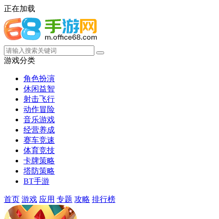
正在加载
游戏分类
角色扮演
休闲益智
射击飞行
动作冒险
音乐游戏
经营养成
赛车竞速
体育竞技
卡牌策略
塔防策略
BT手游
首页
游戏
应用
专题
攻略
排行榜