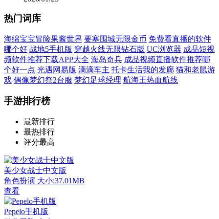
热门词库
海绵宝宝冒险果酱世界
要塞围城无限金币
免费看直播的软件
哪个好
战地5手机版
穿越火线无限钻石版
UC浏览器
成品短视
频软件推荐下载APP大全
海岛奇兵
成品视频直播软件推荐哪
个好一点
光遇网易版
滴滴车主
托卡生活我的发廊
猫和老鼠游
戏
偶像梦幻祭2台服
梦幻足球经理
航海王热血航线
手游排行榜
最新排行
最热排行
评分最高
美少女战士中文版
角色扮演
大小:37.01MB
查看
Pepelo手机版