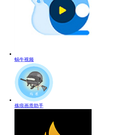
蜗牛视频
殇痕画质助手