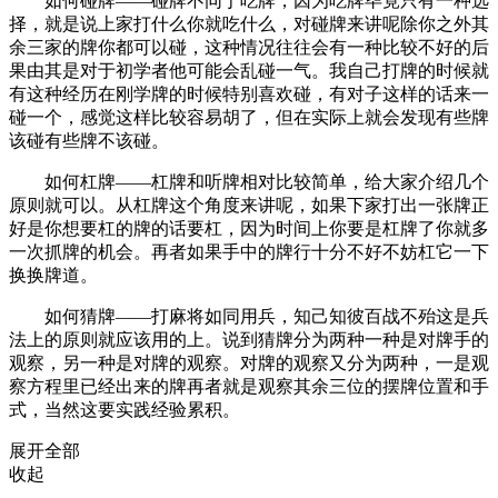
如何碰牌——碰牌不同于吃牌，因为吃牌毕竟只有一种选
择，就是说上家打什么你就吃什么，对碰牌来讲呢除你之外其
余三家的牌你都可以碰，这种情况往往会有一种比较不好的后
果由其是对于初学者他可能会乱碰一气。我自己打牌的时候就
有这种经历在刚学牌的时候特别喜欢碰，有对子这样的话来一
碰一个，感觉这样比较容易胡了，但在实际上就会发现有些牌
该碰有些牌不该碰。
如何杠牌——杠牌和听牌相对比较简单，给大家介绍几个
原则就可以。从杠牌这个角度来讲呢，如果下家打出一张牌正
好是你想要杠的牌的话要杠，因为时间上你要是杠牌了你就多
一次抓牌的机会。再者如果手中的牌行十分不好不妨杠它一下
换换牌道。
如何猜牌——打麻将如同用兵，知己知彼百战不殆这是兵
法上的原则就应该用的上。说到猜牌分为两种一种是对牌手的
观察，另一种是对牌的观察。对牌的观察又分为两种，一是观
察方程里已经出来的牌再者就是观察其余三位的摆牌位置和手
式，当然这要实践经验累积。
展开全部
收起