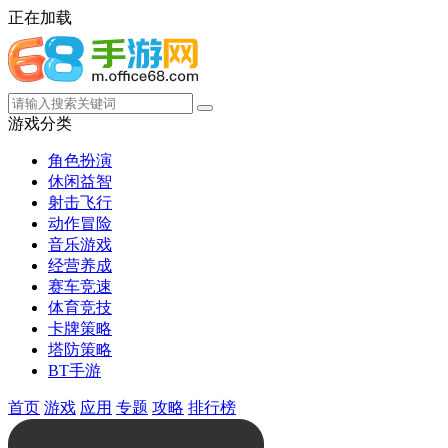
正在加载
游戏分类
角色扮演
休闲益智
射击飞行
动作冒险
音乐游戏
经营养成
赛车竞速
体育竞技
卡牌策略
塔防策略
BT手游
首页
游戏
应用
专题
攻略
排行榜