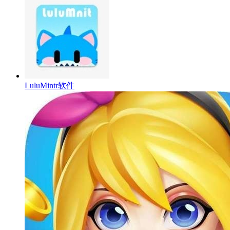
LuluMintr软件