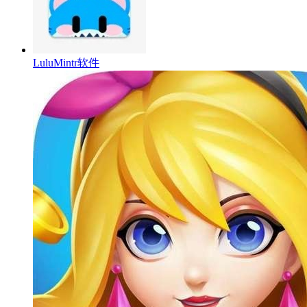
LuluMintr软件