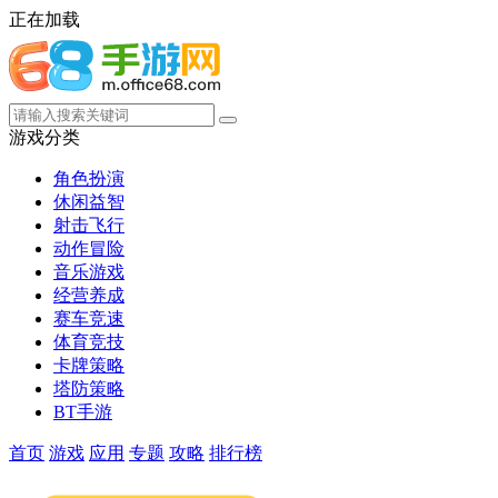
正在加载
游戏分类
角色扮演
休闲益智
射击飞行
动作冒险
音乐游戏
经营养成
赛车竞速
体育竞技
卡牌策略
塔防策略
BT手游
首页
游戏
应用
专题
攻略
排行榜