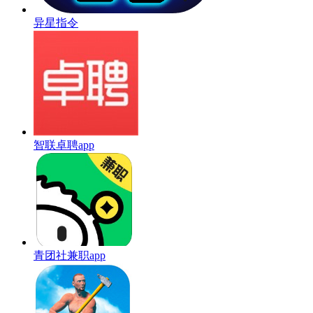
异星指令
智联卓聘app
青团社兼职app