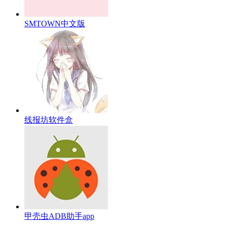
SMTOWN中文版
线报坊软件盒
甲壳虫ADB助手app