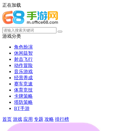
正在加载
游戏分类
角色扮演
休闲益智
射击飞行
动作冒险
音乐游戏
经营养成
赛车竞速
体育竞技
卡牌策略
塔防策略
BT手游
首页
游戏
应用
专题
攻略
排行榜