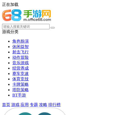
正在加载
游戏分类
角色扮演
休闲益智
射击飞行
动作冒险
音乐游戏
经营养成
赛车竞速
体育竞技
卡牌策略
塔防策略
BT手游
首页
游戏
应用
专题
攻略
排行榜