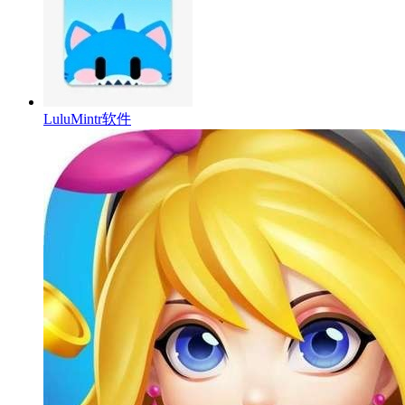
LuluMintr软件