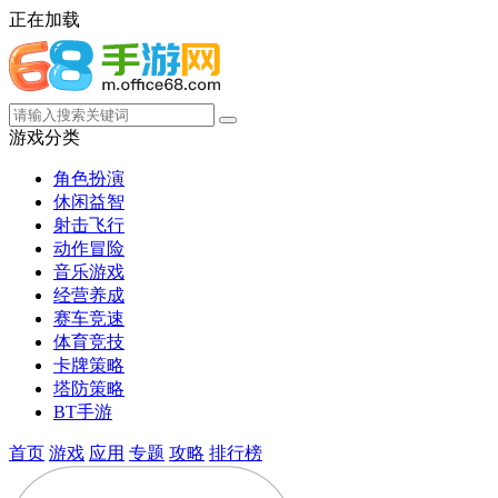
正在加载
游戏分类
角色扮演
休闲益智
射击飞行
动作冒险
音乐游戏
经营养成
赛车竞速
体育竞技
卡牌策略
塔防策略
BT手游
首页
游戏
应用
专题
攻略
排行榜