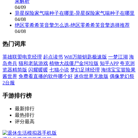
果解析
04/09
异星探险家气喘种子在哪里-异星探险家气喘种子在哪里
04/08
绝区零希希芙音擎怎么选-绝区零希希芙音擎选择推荐
04/08
热门词库
英雄联盟电竞经理
起点读书
Wifi万能钥匙极速版
一梦江湖
海
岛奇兵
猫和老鼠游戏
植物大战僵尸金坷垃版
知乎APP
夸克浏
览器精简版
闪耀暖暖
七猫小说
梦幻足球经理
海绵宝宝冒险果
酱世界
免费看直播的软件哪个好
迷你世界无敌版
偶像梦幻祭
2台服
手游排行榜
最新排行
最热排行
评分最高