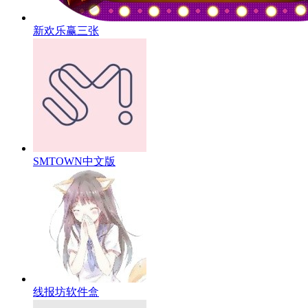
新欢乐赢三张
SMTOWN中文版
线报坊软件盒