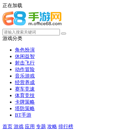
正在加载
游戏分类
角色扮演
休闲益智
射击飞行
动作冒险
音乐游戏
经营养成
赛车竞速
体育竞技
卡牌策略
塔防策略
BT手游
首页
游戏
应用
专题
攻略
排行榜