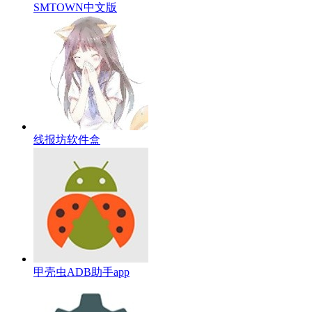
SMTOWN中文版
线报坊软件盒
甲壳虫ADB助手app