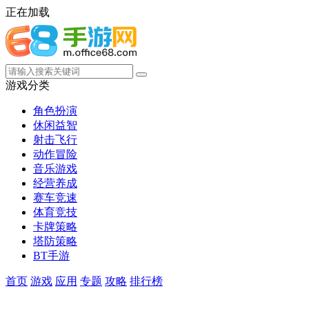
正在加载
游戏分类
角色扮演
休闲益智
射击飞行
动作冒险
音乐游戏
经营养成
赛车竞速
体育竞技
卡牌策略
塔防策略
BT手游
首页
游戏
应用
专题
攻略
排行榜