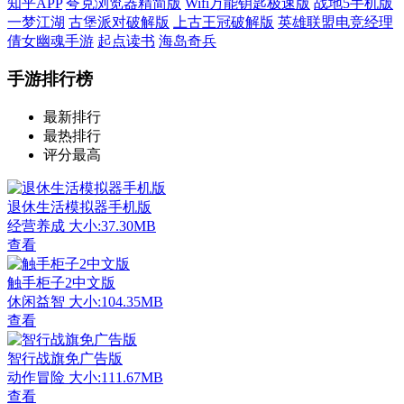
知乎APP
夸克浏览器精简版
Wifi万能钥匙极速版
战地5手机版
一梦江湖
古堡派对破解版
上古王冠破解版
英雄联盟电竞经理
倩女幽魂手游
起点读书
海岛奇兵
手游排行榜
最新排行
最热排行
评分最高
退休生活模拟器手机版
经营养成
大小:37.30MB
查看
触手柜子2中文版
休闲益智
大小:104.35MB
查看
智行战旗免广告版
动作冒险
大小:111.67MB
查看