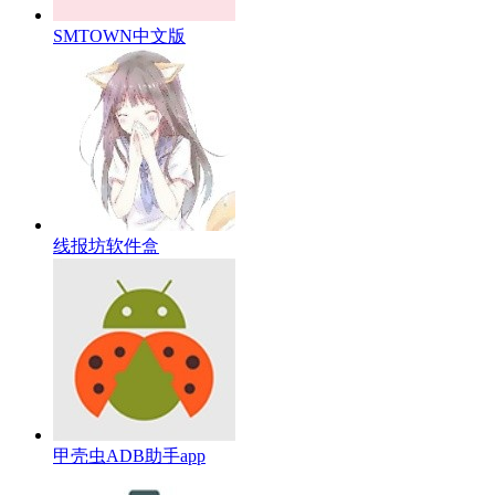
SMTOWN中文版
线报坊软件盒
甲壳虫ADB助手app