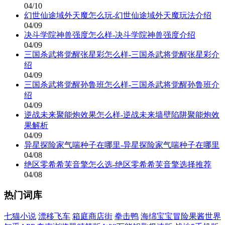
04/10
幻世仙途域外天魔怎么玩-幻世仙途域外天魔玩法介绍
04/09
决斗学院神兽强度怎么样-决斗学院神兽强度介绍
04/09
三国杀武将觉醒张星彩怎么样-三国杀武将觉醒张星彩介
绍
04/09
三国杀武将觉醒孙鲁班怎么样-三国杀武将觉醒孙鲁班介
绍
04/09
逆战未来聚能炮效果怎么样-逆战未来墙壁陷阱聚能炮效
果解析
04/09
异星探险家气喘种子在哪里-异星探险家气喘种子在哪里
04/08
绝区零希希芙音擎怎么选-绝区零希希芙音擎选择推荐
04/08
热门词库
七猫小说
漂移飞车
箱庭商店街
拳击鸭
海绵宝宝冒险果酱世界