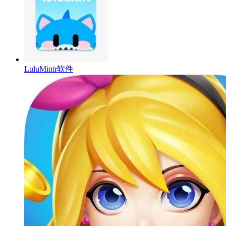
LuluMintr软件