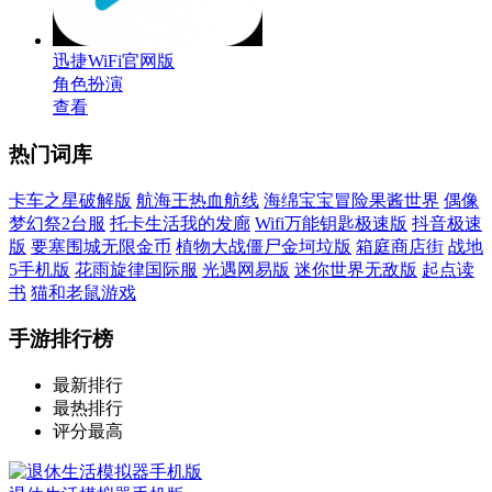
迅捷WiFi官网版
角色扮演
查看
热门词库
卡车之星破解版
航海王热血航线
海绵宝宝冒险果酱世界
偶像
梦幻祭2台服
托卡生活我的发廊
Wifi万能钥匙极速版
抖音极速
版
要塞围城无限金币
植物大战僵尸金坷垃版
箱庭商店街
战地
5手机版
花雨旋律国际服
光遇网易版
迷你世界无敌版
起点读
书
猫和老鼠游戏
手游排行榜
最新排行
最热排行
评分最高