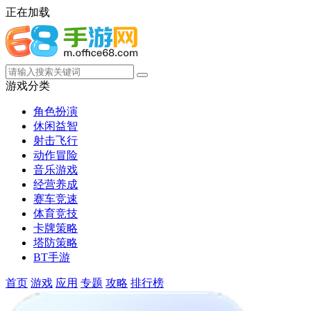
正在加载
游戏分类
角色扮演
休闲益智
射击飞行
动作冒险
音乐游戏
经营养成
赛车竞速
体育竞技
卡牌策略
塔防策略
BT手游
首页
游戏
应用
专题
攻略
排行榜