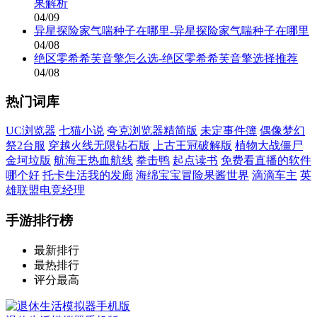
果解析
04/09
异星探险家气喘种子在哪里-异星探险家气喘种子在哪里
04/08
绝区零希希芙音擎怎么选-绝区零希希芙音擎选择推荐
04/08
热门词库
UC浏览器
七猫小说
夸克浏览器精简版
未定事件簿
偶像梦幻
祭2台服
穿越火线无限钻石版
上古王冠破解版
植物大战僵尸
金坷垃版
航海王热血航线
拳击鸭
起点读书
免费看直播的软件
哪个好
托卡生活我的发廊
海绵宝宝冒险果酱世界
滴滴车主
英
雄联盟电竞经理
手游排行榜
最新排行
最热排行
评分最高