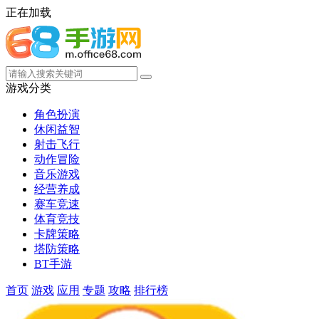
正在加载
游戏分类
角色扮演
休闲益智
射击飞行
动作冒险
音乐游戏
经营养成
赛车竞速
体育竞技
卡牌策略
塔防策略
BT手游
首页
游戏
应用
专题
攻略
排行榜