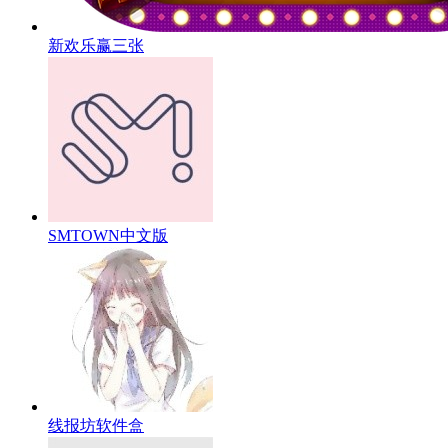
新欢乐赢三张
SMTOWN中文版
线报坊软件盒