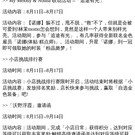
>> My Melody & Nonna 联动活动 --「追途有光」
活动内容：8月11日--8月17日
活动内容：【诺娜】躲不过，甩不脱，“救”不了，但就是会被
可爱到!林茉momo怎会想到，竟然是这样一个人带来别样光
亮。活动期间，参与「追途有光」，有几率获得全新联名金色
雇员「诺娜(体贴·糕点师)」。活动期间，升星「诺娜」到一冠
即可领取她的时装「粉晶旖梦」!
>> 小店挑战排行赛
活动时间：8月11日--8月17日
活动内容：小店挑战排行赛限时开启，活动结束时将根据「小
店挑战赛」发放排名奖励，店长快来参与挑战，赢取「自选金
色装备」吧!
>>「沃野浮霞」邀请函
活动时间：8月15日--9月14日
活动内容：活动期间，完成「小店日常」获得积分，达到对应
等级可以获取丰富奖励;解锁高级邀请函并达到对应等级可获