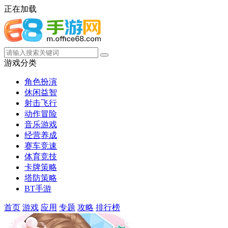
正在加载
游戏分类
角色扮演
休闲益智
射击飞行
动作冒险
音乐游戏
经营养成
赛车竞速
体育竞技
卡牌策略
塔防策略
BT手游
首页
游戏
应用
专题
攻略
排行榜