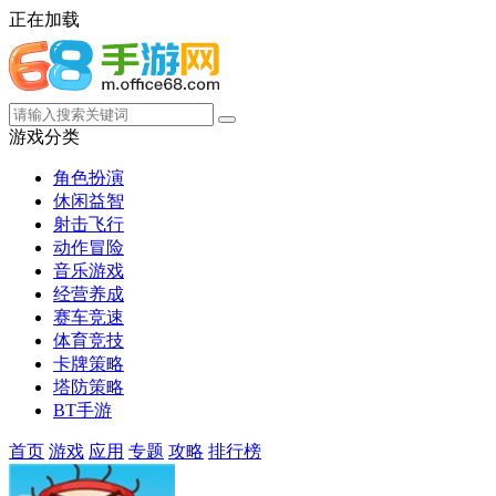
正在加载
游戏分类
角色扮演
休闲益智
射击飞行
动作冒险
音乐游戏
经营养成
赛车竞速
体育竞技
卡牌策略
塔防策略
BT手游
首页
游戏
应用
专题
攻略
排行榜