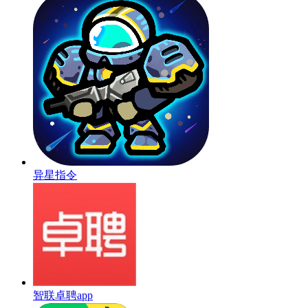
异星指令
智联卓聘app