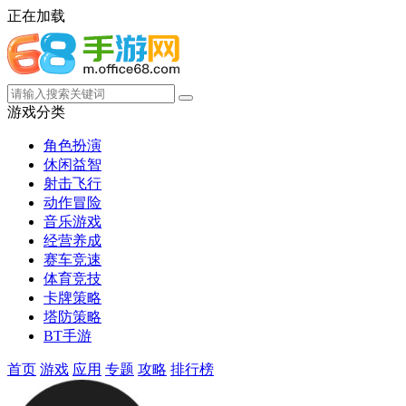
正在加载
游戏分类
角色扮演
休闲益智
射击飞行
动作冒险
音乐游戏
经营养成
赛车竞速
体育竞技
卡牌策略
塔防策略
BT手游
首页
游戏
应用
专题
攻略
排行榜