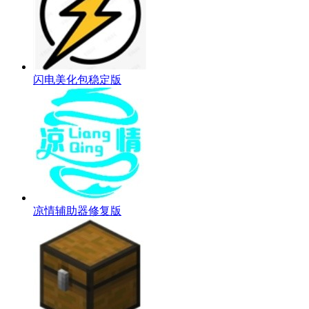
闪电美化包稳定版
凉情辅助器修复版