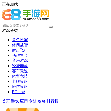
正在加载
游戏分类
角色扮演
休闲益智
射击飞行
动作冒险
音乐游戏
经营养成
赛车竞速
体育竞技
卡牌策略
塔防策略
BT手游
首页
游戏
应用
专题
攻略
排行榜