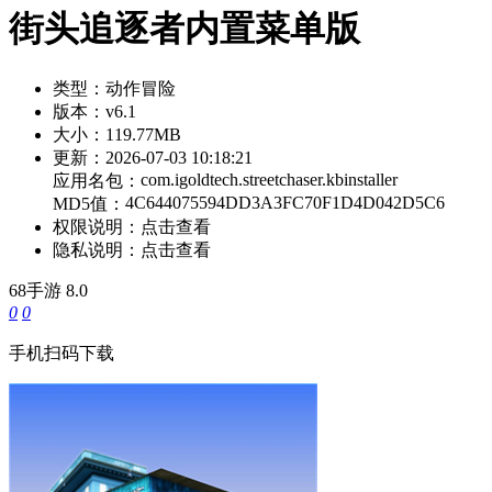
街头追逐者内置菜单版
类型：
动作冒险
版本：
v6.1
大小：
119.77MB
更新：
2026-07-03 10:18:21
com.igoldtech.streetchaser.kbinstaller
应用名包：
4C644075594DD3A3FC70F1D4D042D5C6
MD5值：
权限说明：
点击查看
隐私说明：
点击查看
68手游
8.0
0
0
手机扫码下载