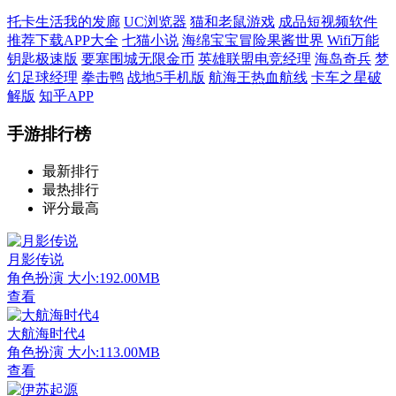
托卡生活我的发廊
UC浏览器
猫和老鼠游戏
成品短视频软件
推荐下载APP大全
七猫小说
海绵宝宝冒险果酱世界
Wifi万能
钥匙极速版
要塞围城无限金币
英雄联盟电竞经理
海岛奇兵
梦
幻足球经理
拳击鸭
战地5手机版
航海王热血航线
卡车之星破
解版
知乎APP
手游排行榜
最新排行
最热排行
评分最高
月影传说
角色扮演
大小:192.00MB
查看
大航海时代4
角色扮演
大小:113.00MB
查看