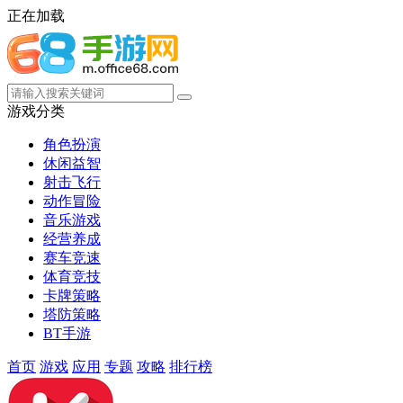
正在加载
游戏分类
角色扮演
休闲益智
射击飞行
动作冒险
音乐游戏
经营养成
赛车竞速
体育竞技
卡牌策略
塔防策略
BT手游
首页
游戏
应用
专题
攻略
排行榜