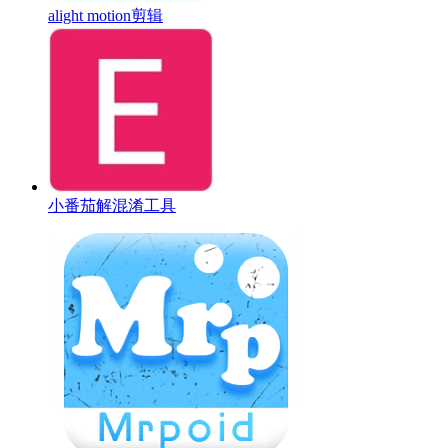
alight motion剪辑
小番茄解混淆工具